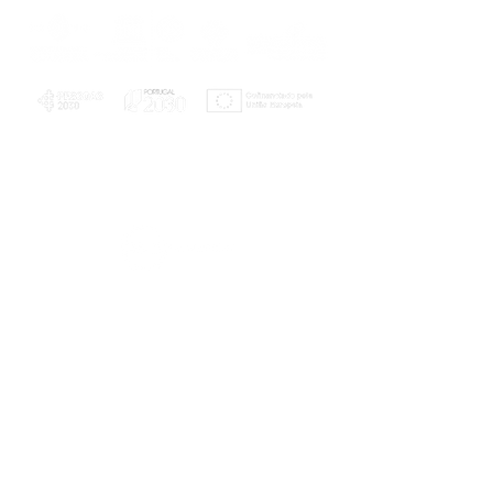
PLANOS E RELATÓRIOS
Centro de Arbitragem de Conflitos de
Consumo da Região de Coimbra
UC
EXPLORATÓRIO
Ciência Viva
Coimbra
Rotunda das Lages
Parque Verde do Mondego
3040 - 255 COIMBRA
Terça-feira a domingo
10h00-13h00 | 14h00-18h00