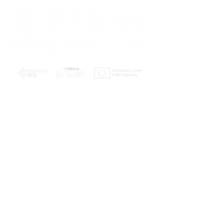
PLANOS E RELATÓRIOS
Centro de Arbitragem de Conflitos de
Consumo da Região de Coimbra
UC
EXPLORATÓRIO
Ciência Viva
Coimbra
Rotunda das Lages
Parque Verde do Mondego
3040 - 255 COIMBRA