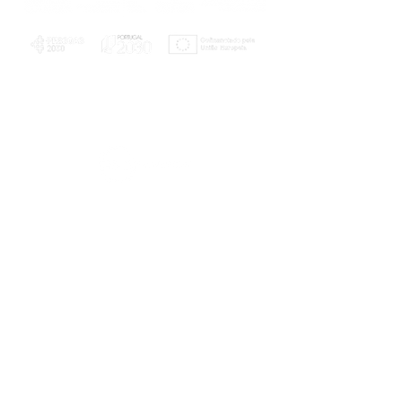
PLANOS E RELATÓRIOS
Centro de Arbitragem de Conflitos de
Consumo da Região de Coimbra
UC
EXPLORATÓRIO
Ciência Viva
Coimbra
Rotunda das Lages
Parque Verde do Mondego
3040 - 255 COIMBRA
Terça-feira a domingo
10h00-13h00 | 14h00-18h00
Coordenadas geográficas
40° 11' 49" N, 8° 25' 45" W