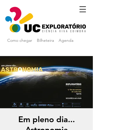
Como chegar
Bilheteira
Agenda
Em pleno dia...
Astronomia