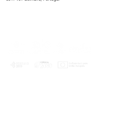
PLANOS E RELATÓRIOS
Centro de Arbitragem de Conflitos de
Consumo da Região de Coimbra
UC
EXPLORATÓRIO
Ciência Viva
Coimbra