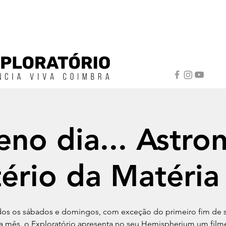
no dia... Astro
ério da Matéria
os os sábados e domingos, com exceção do primeiro fim de
a mês, o Exploratório apresenta no seu Hemispherium um filme