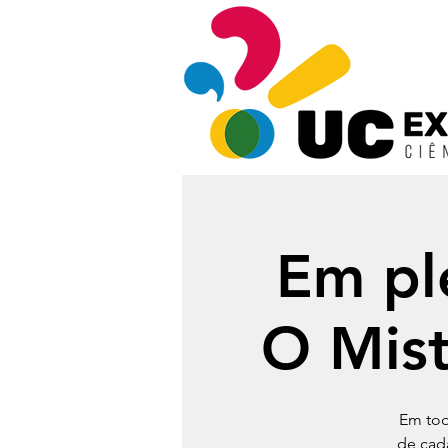
Em ple
O Mist
Em tod
de cad