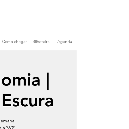
Como chegar
Bilheteira
Agenda
nomia |
 Escura
 semana
 a 360º