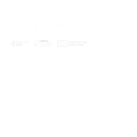
PLANOS E RELATÓRIOS
Centro de Arbitragem de Conflitos de
Consumo da Região de Coimbra
UC
EXPLORATÓRIO
Ciência Viva
Coimbra
Rotunda das Lages
Parque Verde do Mondego
3040 - 255 COIMBRA