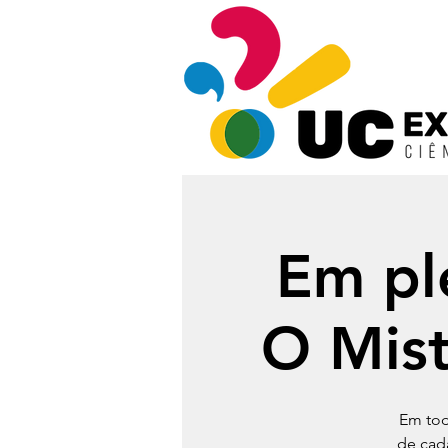
Em ple
O Mist
Em tod
de cad