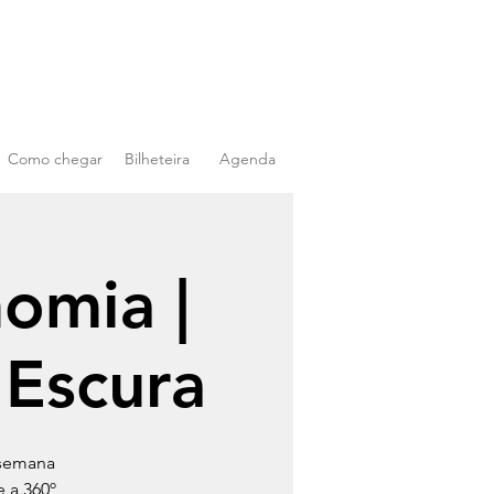
Como chegar
Bilheteira
Agenda
nomia |
 Escura
 semana
 a 360º