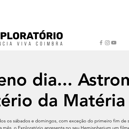
no dia... Astro
ério da Matéria
os os sábados e domingos, com exceção do primeiro fim de
a mês, o Exploratório apresenta no seu Hemispherium um filme