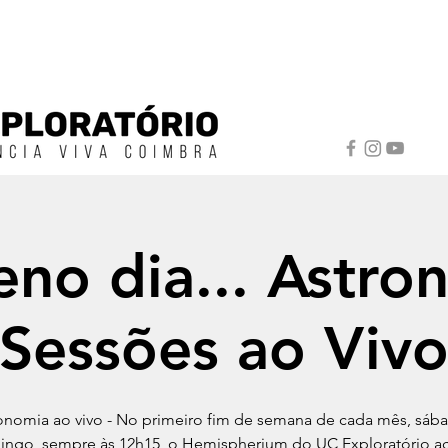
no dia... Astro
Sessões ao Viv
onomia ao vivo - No primeiro fim de semana de cada mês, sáb
ngo, sempre às 12h15, o Hemispherium do UC Exploratório a