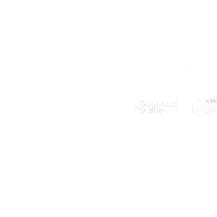
Telefone
239 703 897
(chamada para a rede fixa nacional)
E-mail
geral@exploratorio.pt
visitas@exploratorio.pt
Subscreva a nossa newslettter
Departamento Comunicação
info@exploratorio.pt
PLANOS E RELATÓRIOS
924317550
Centro de Arbitragem de
Declaração de privacidade e tratamento
Conflitos de Consumo da
de dados pessoais
Região de Coimbra