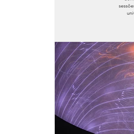
sessõe
uni