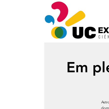
Em ple
Astr
domi