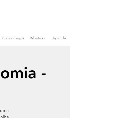
Como chegar
Bilheteira
Agenda
nomia -
o
ado e
colhe