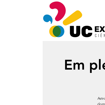
Em ple
Astr
domi