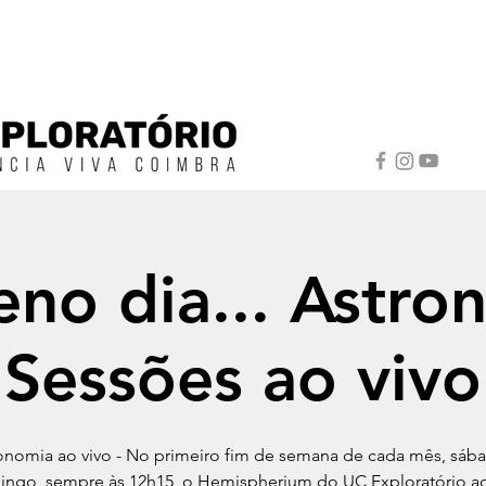
no dia... Astro
Sessões ao vivo
onomia ao vivo - No primeiro fim de semana de cada mês, sáb
ngo, sempre às 12h15, o Hemispherium do UC Exploratório a