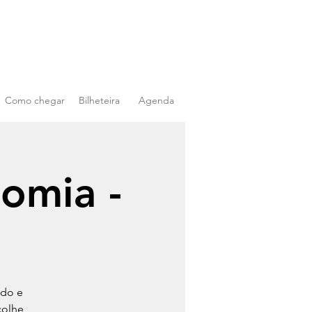
Como chegar
Bilheteira
Agenda
nomia -
ado e
colhe