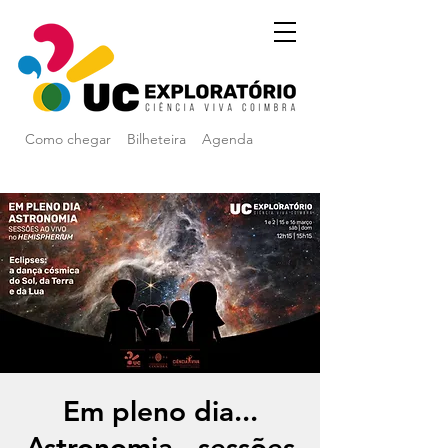
Como chegar
Bilheteira
Agenda
Em pleno dia...
Astronomia - sessões