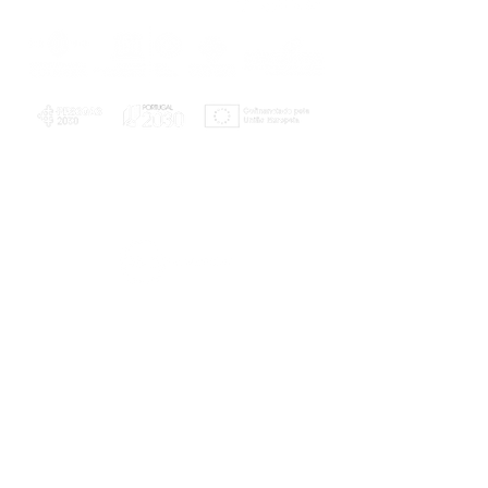
PLANOS E RELATÓRIOS
Centro de Arbitragem de Conflitos de
Consumo da Região de Coimbra
UC
EXPLORATÓRIO
Ciência Viva
Coimbra
Rotunda das Lages
Parque Verde do Mondego
3040 - 255 COIMBRA
Terça-feira a domingo
10h00-13h00 | 14h00-18h00