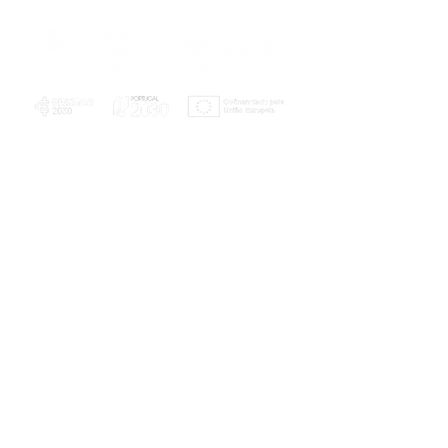
PLANOS E RELATÓRIOS
Centro de Arbitragem de Conflitos de
Consumo da Região de Coimbra
UC
EXPLORATÓRIO
Ciência Viva
Coimbra
Rotunda das Lages
Parque Verde do Mondego
3040 - 255 COIMBRA
Terça-feira a domingo
10h00-13h00 | 14h00-18h00