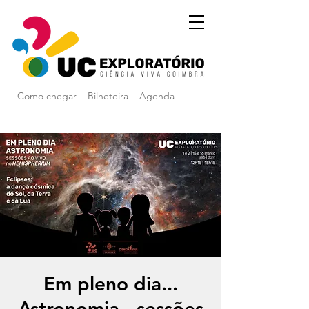
Como chegar
Bilheteira
Agenda
Em pleno dia...
Astronomia - sessões