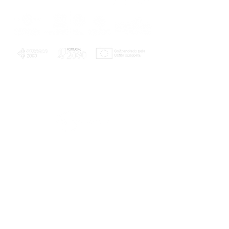
PLANOS E RELATÓRIOS
Centro de Arbitragem de Conflitos de
Consumo da Região de Coimbra
UC
EXPLORATÓRIO
Ciência Viva
Coimbra
Rotunda das Lages
Parque Verde do Mondego
3040 - 255 COIMBRA
Terça-feira a domingo
10h00-13h00 | 14h00-18h00