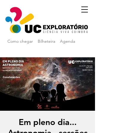
Como chegar
Bilheteira
Agenda
Em pleno dia...
Astronomia - sessões