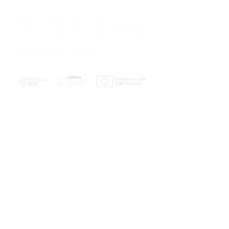
PLANOS E RELATÓRIOS
Centro de Arbitragem de Conflitos de
Consumo da Região de Coimbra
UC
EXPLORATÓRIO
Ciência Viva
Coimbra
Rotunda das Lages
Parque Verde do Mondego