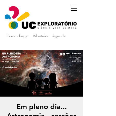
Como chegar
Bilheteira
Agenda
Em pleno dia...
Astronomia - sessões