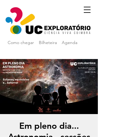
Como chegar
Bilheteira
Agenda
Em pleno dia...
Astronomia - sessões