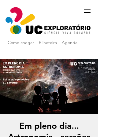
Como chegar
Bilheteira
Agenda
Em pleno dia...
Astronomia - sessões