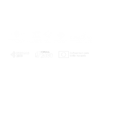
PLANOS E RELATÓRIOS
Centro de Arbitragem de Conflitos de
Consumo da Região de Coimbra
UC
EXPLORATÓRIO
Ciência Viva
Coimbra
Rotunda das Lages
Parque Verde do Mondego