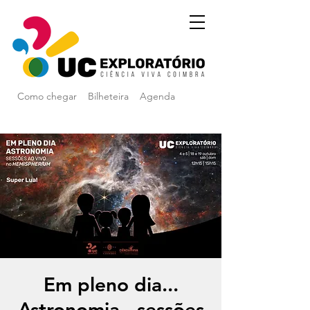
Como chegar
Bilheteira
Agenda
Em pleno dia...
Astronomia - sessões