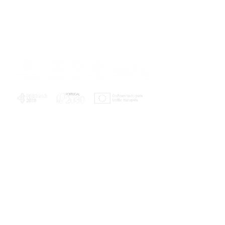
PLANOS E RELATÓRIOS
Centro de Arbitragem de Conflitos de
Consumo da Região de Coimbra
UC
EXPLORATÓRIO
Ciência Viva
Coimbra
Rotunda das Lages