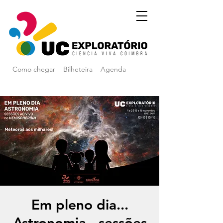
Como chegar
Bilheteira
Agenda
Em pleno dia...
Astronomia - sessões