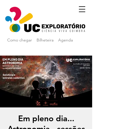
Como chegar
Bilheteira
Agenda
Em pleno dia...
Astronomia - sessões