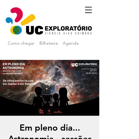
Como chegar
Bilheteira
Agenda
Em pleno dia...
Astronomia - sessões