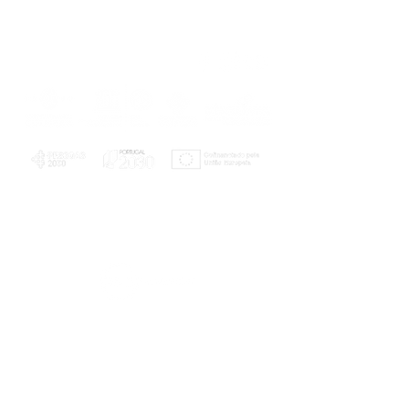
PLANOS E RELATÓRIOS
Centro de Arbitragem de Conflitos de
Consumo da Região de Coimbra
UC
EXPLORATÓRIO
Ciência Viva
Coimbra
Rotunda das Lages
Parque Verde do Mondego