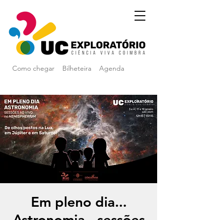
Como chegar
Bilheteira
Agenda
Em pleno dia...
Astronomia - sessões