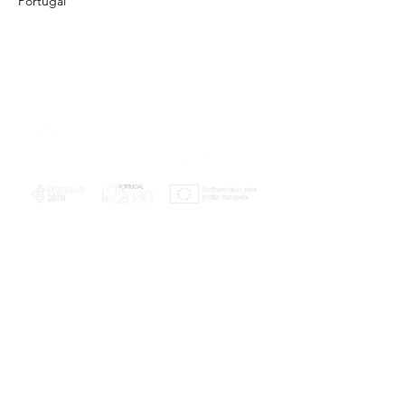
Portugal
PLANOS E RELATÓRIOS
Centro de Arbitragem de Conflitos de
Consumo da Região de Coimbra
UC
EXPLORATÓRIO
Ciência Viva
Coimbra