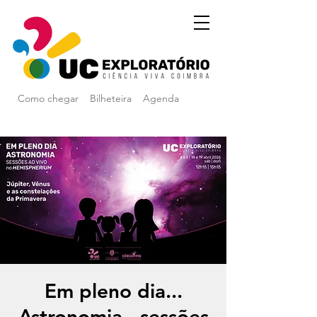
Como chegar
Bilheteira
Agenda
Em pleno dia...
Astronomia - sessões