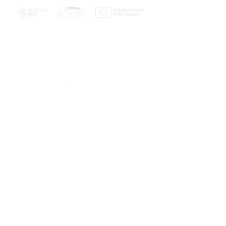
PLANOS E RELATÓRIOS
Centro de Arbitragem de Conflitos de
Consumo da Região de Coimbra
UC
EXPLORATÓRIO
Ciência Viva
Coimbra
Rotunda das Lages
Parque Verde do Mondego
3040 - 255 COIMBRA
Terça-feira a domingo
10h00-13h00 | 14h00-18h00
Coordenadas geográficas
40° 11' 49" N, 8° 25' 45" W
© 2023