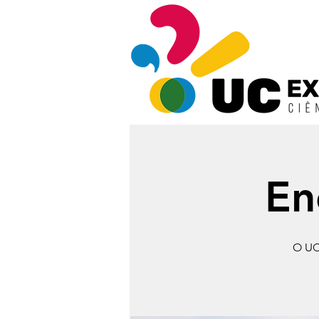
En
O UC 