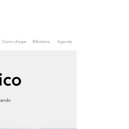
Como chegar
Bilheteira
Agenda
ico
stando