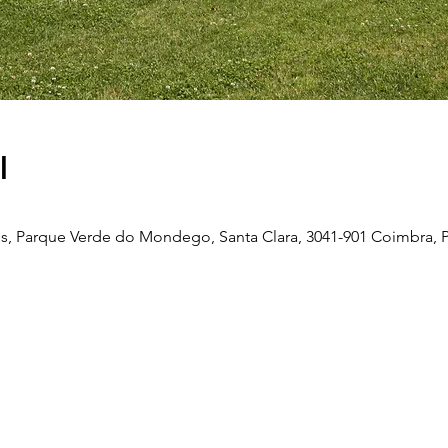
l
, Parque Verde do Mondego, Santa Clara, 3041-901 Coimbra, P
Telefone
239 703 897
(chamada para a rede fixa nacional)