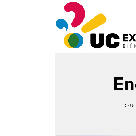
En
O UC 