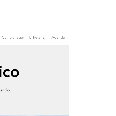
Como chegar
Bilheteira
Agenda
ico
stando