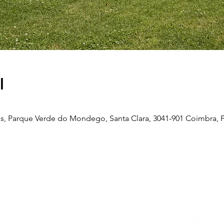
l
, Parque Verde do Mondego, Santa Clara, 3041-901 Coimbra, P
Telefone
239 703 897
(chamada para a rede fixa nacional)