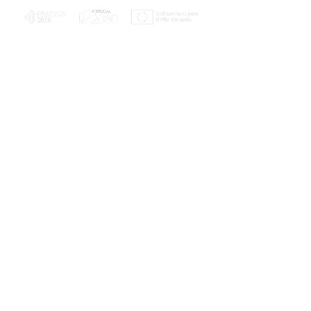
PLANOS E RELATÓRIOS
Centro de Arbitragem de Conflitos de
Consumo da Região de Coimbra
UC
EXPLORATÓRIO
Ciência Viva
Coimbra
Rotunda das Lages
Parque Verde do Mondego
3040 - 255 COIMBRA
Terça-feira a domingo
10h00-13h00 | 14h00-18h00
Coordenadas geográficas
40° 11' 49" N, 8° 25' 45" W
© 2023