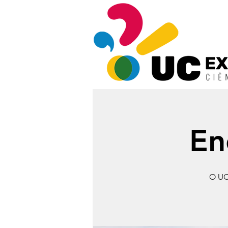
En
O UC 