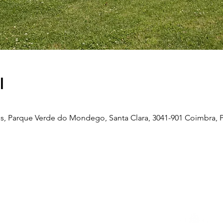
l
, Parque Verde do Mondego, Santa Clara, 3041-901 Coimbra, P
Telefone
239 703 897
(chamada para a rede fixa nacional)