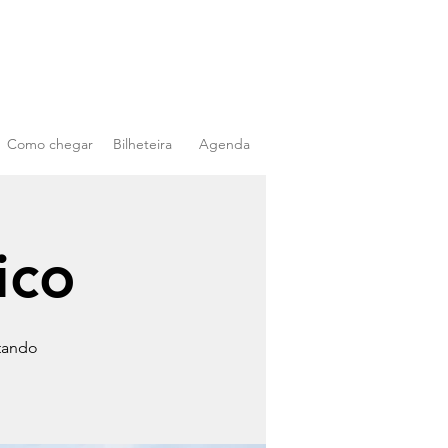
Como chegar
Bilheteira
Agenda
ico
stando