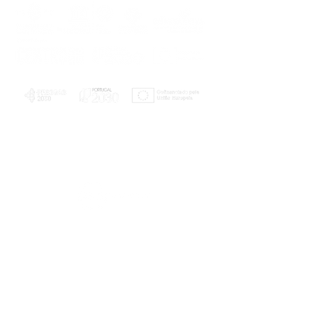
PLANOS E RELATÓRIOS
Centro de Arbitragem de Conflitos de
Consumo da Região de Coimbra
UC
EXPLORATÓRIO
Ciência Viva
Coimbra
Rotunda das Lages
Parque Verde do Mondego
3040 - 255 COIMBRA