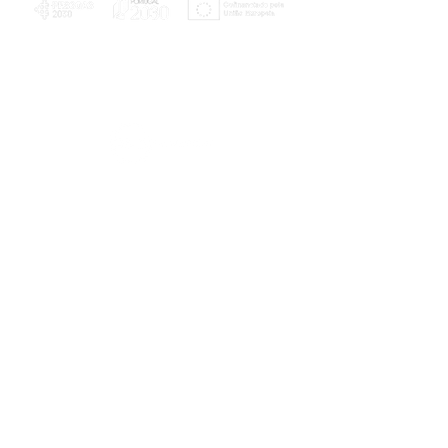
PLANOS E RELATÓRIOS
Centro de Arbitragem de Conflitos de
Consumo da Região de Coimbra
UC
EXPLORATÓRIO
Ciência Viva
Coimbra
Rotunda das Lages
Parque Verde do Mondego
3040 - 255 COIMBRA
Terça-feira a domingo
10h00-13h00 | 14h00-18h00
Coordenadas geográficas
40° 11' 49" N, 8° 25' 45" W
© 2023
Telefone