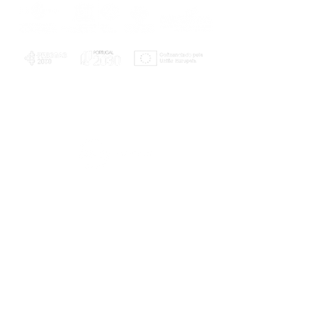
PLANOS E RELATÓRIOS
Centro de Arbitragem de Conflitos de
Consumo da Região de Coimbra
UC
EXPLORATÓRIO
Ciência Viva
Coimbra
Rotunda das Lages
Parque Verde do Mondego
3040 - 255 COIMBRA
Terça-feira a domingo
10h00-13h00 | 14h00-18h00
Coordenadas geográficas