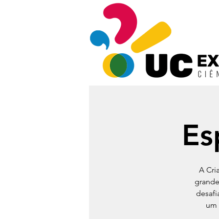
Es
A Cri
grande
desafi
um 