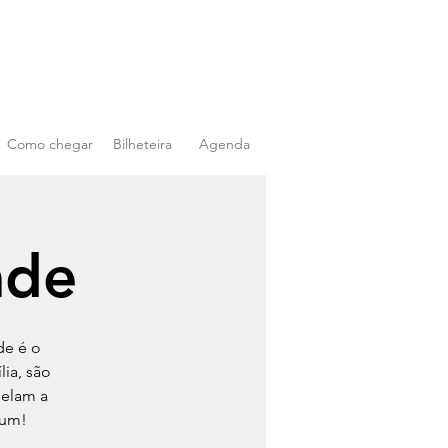
Como chegar
Bilheteira
Agenda
ade
de é o
ia, são
pelam a
 um!