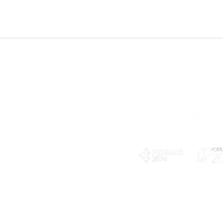
Telefone
239 703 897
(chamada para a rede fixa nacional)
E-mail
geral@exploratorio.pt
visitas@exploratorio.pt
Subscreva a nossa newslettter
Departamento Comunicação
info@exploratorio.pt
PLANOS E RELATÓRIOS
924317550
Centro de Arbitragem de
Declaração de privacidade e tratamento
Conflitos de Consumo da