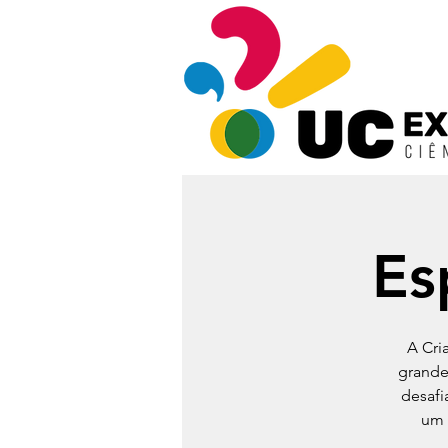
Es
A Cri
grande
desafi
um 