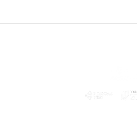
Telefone
239 703 897
(chamada para a rede fixa nacional)
E-mail
geral@exploratorio.pt
visitas@exploratorio.pt
Subscreva a nossa newslettter
Departamento Comunicação
info@exploratorio.pt
PLANOS E RELATÓRIOS
924317550
Centro de Arbitragem de
Declaração de privacidade e tratamento
Conflitos de Consumo da