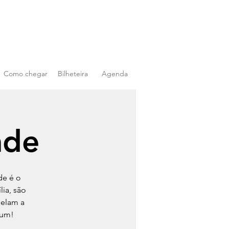
Como chegar
Bilheteira
Agenda
ade
de é o
ia, são
pelam a
 um!