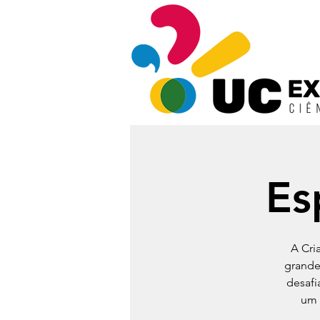
Es
A Cri
grande
desafi
um 