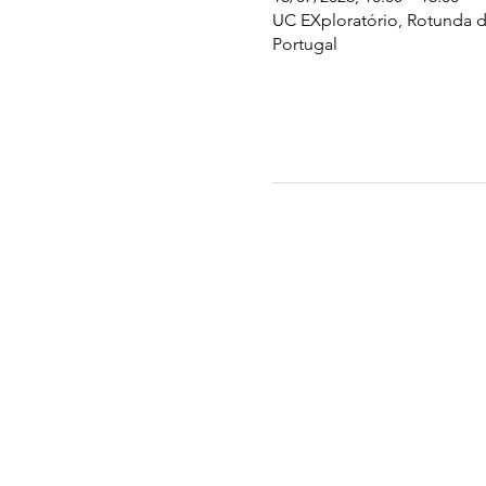
UC EXploratório, Rotunda d
Portugal
UC EXPLORATÓRIO
Ciência Viva Coimbra
Rotunda das Lages
Parque Verde do Mondego
3040 - 255 COIMBRA