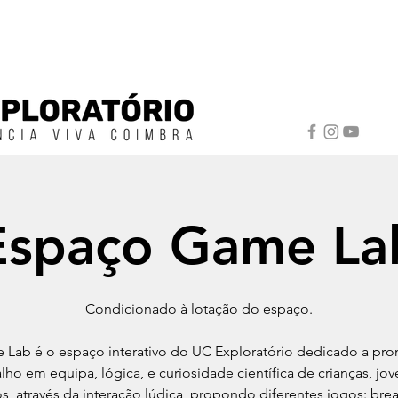
Espaço Game La
Condicionado à lotação do espaço.
Lab é o espaço interativo do UC Exploratório dedicado a pr
alho em equipa, lógica, e curiosidade científica de crianças, jov
s, através da interação lúdica, propondo diferentes jogos: bre