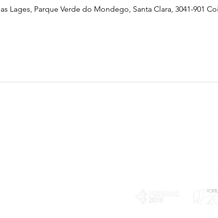
as Lages, Parque Verde do Mondego, Santa Clara, 3041-901 Co
Telefone
239 703 897
(chamada para a rede fixa nacional)
E-mail
geral@exploratorio.pt
visitas@exploratorio.pt
Subscreva a nossa newslettter