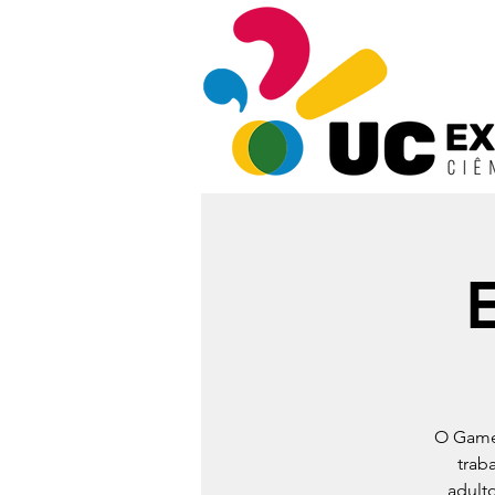
O Game 
trab
adulto