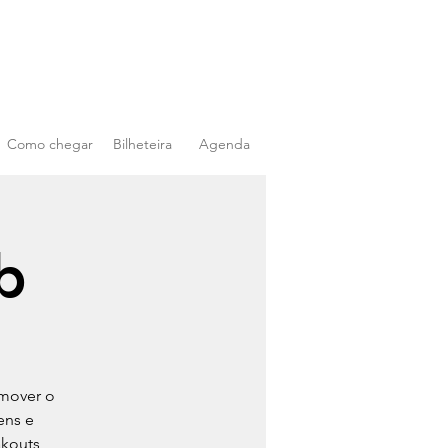
Como chegar
Bilheteira
Agenda
b
omover o
ens e
akouts,