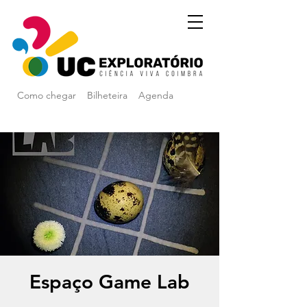
Como chegar
Bilheteira
Agenda
Espaço Game Lab