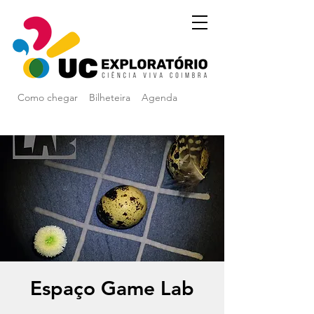
Como chegar
Bilheteira
Agenda
Espaço Game Lab