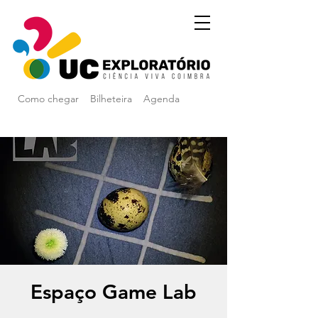
Como chegar
Bilheteira
Agenda
Espaço Game Lab