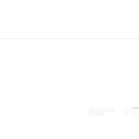
Telefone
239 703 897
(chamada para a rede fixa nacional)
E-mail
geral@exploratorio.pt
visitas@exploratorio.pt
Subscreva a nossa newslettter
Departamento Comunicação
info@exploratorio.pt
PLANOS E RELATÓRIOS
924317550