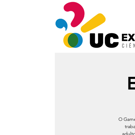
O Game 
trab
adulto