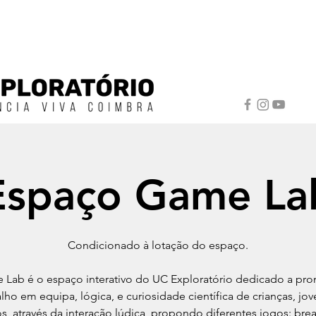
Espaço Game La
Condicionado à lotação do espaço.
Lab é o espaço interativo do UC Exploratório dedicado a pr
alho em equipa, lógica, e curiosidade científica de crianças, jov
s, através da interação lúdica, propondo diferentes jogos: bre