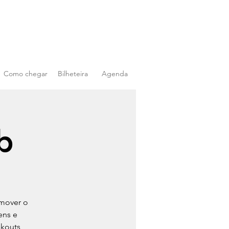
Como chegar
Bilheteira
Agenda
b
omover o
ens e
akouts,