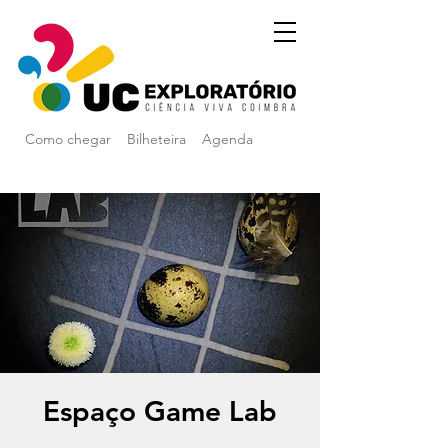
Como chegar
Bilheteira
Agenda
Espaço Game Lab