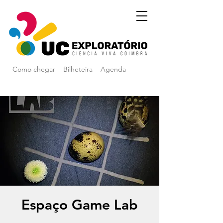
Como chegar
Bilheteira
Agenda
Espaço Game Lab