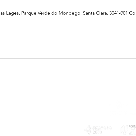
as Lages, Parque Verde do Mondego, Santa Clara, 3041-901 Co
Telefone
239 703 897
(chamada para a rede fixa nacional)
E-mail
geral@exploratorio.pt
visitas@exploratorio.pt
Subscreva a nossa newslettter