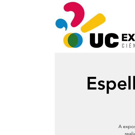
Espel
A expos
real