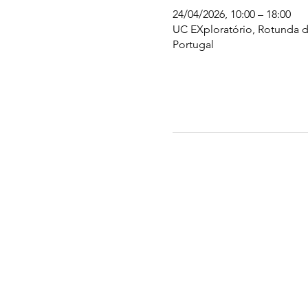
24/04/2026, 10:00 – 18:00
UC EXploratório, Rotunda d
Portugal
UC EXPLORATÓRIO
Ciência Viva Coimbra
Rotunda das Lages
Parque Verde do Mondego