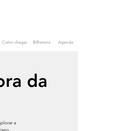
Como chegar
Bilheteira
Agenda
ora da
plorar a
iano,