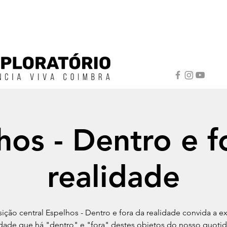
hos - Dentro e f
realidade
ição central Espelhos - Dentro e fora da realidade convida a ex
idade que há "dentro" e "fora" destes objetos do nosso quotid