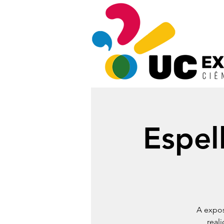
Espel
A expos
real