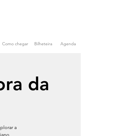
Como chegar
Bilheteira
Agenda
ora da
plorar a
iano,