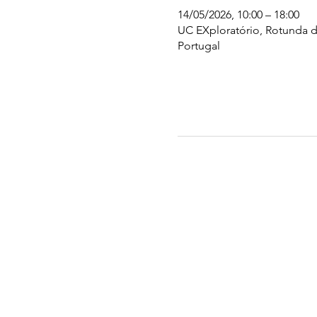
14/05/2026, 10:00 – 18:00
UC EXploratório, Rotunda d
Portugal
UC EXPLORATÓRIO
Ciência Viva Coimbra
Rotunda das Lages
Parque Verde do Mondego