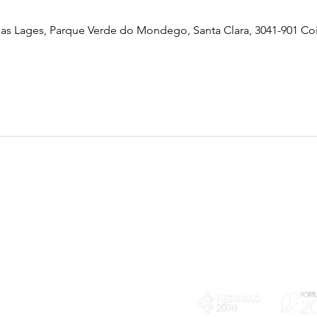
as Lages, Parque Verde do Mondego, Santa Clara, 3041-901 Co
Telefone
239 703 897
(chamada para a rede fixa nacional)
E-mail
geral@exploratorio.pt
visitas@exploratorio.pt
Subscreva a nossa newslettter