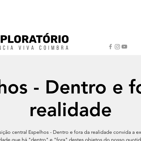
hos - Dentro e f
realidade
ição central Espelhos - Dentro e fora da realidade convida a ex
idade que há "dentro" e "fora" destes objetos do nosso quotid