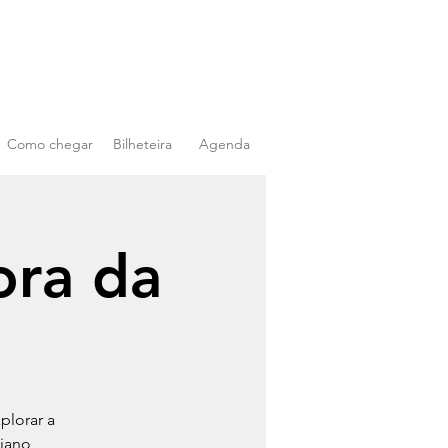
Como chegar
Bilheteira
Agenda
ora da
plorar a
iano,