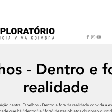
hos - Dentro e f
realidade
ição central Espelhos - Dentro e fora da realidade convida a ex
idade que há "dentro" e "fora" destes objetos do nosso quotid