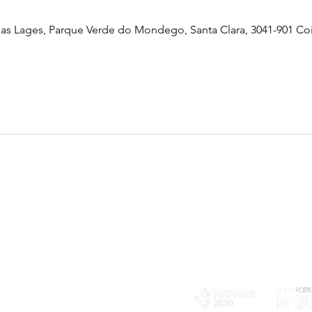
as Lages, Parque Verde do Mondego, Santa Clara, 3041-901 Co
Telefone
239 703 897
(chamada para a rede fixa nacional)
E-mail
geral@exploratorio.pt
visitas@exploratorio.pt
Subscreva a nossa newslettter