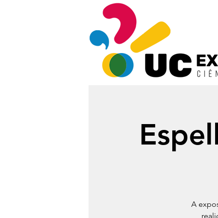
Espel
A expos
real