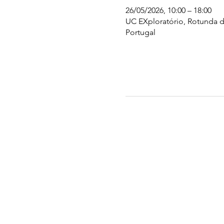
26/05/2026, 10:00 – 18:00
UC EXploratório, Rotunda d
Portugal
UC EXPLORATÓRIO
Ciência Viva Coimbra
Rotunda das Lages
Parque Verde do Mondego