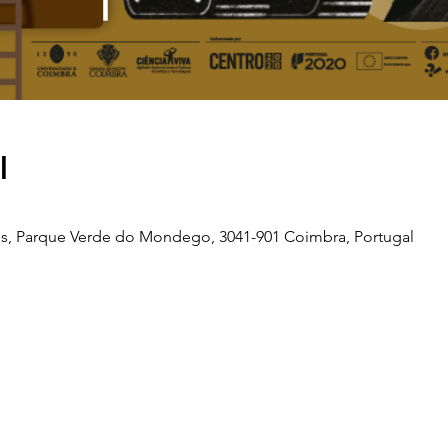
l
s, Parque Verde do Mondego, 3041-901 Coimbra, Portugal
Telefone
239 703 897
(chamada para a rede fixa nacional)