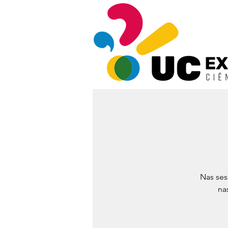
Nas ses
na