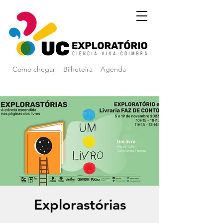
Como chegar
Bilheteira
Agenda
Explorastórias