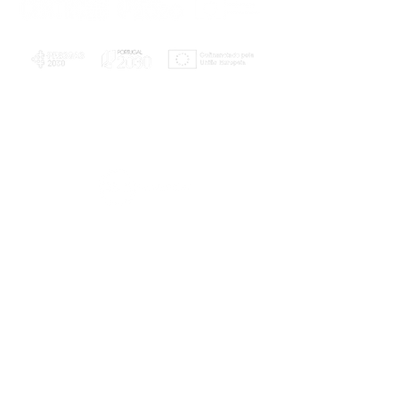
PLANOS E RELATÓRIOS
Centro de Arbitragem de Conflitos de
Consumo da Região de Coimbra
UC
EXPLORATÓRIO
Ciência Viva
Coimbra
Rotunda das Lages
Parque Verde do Mondego
3040 - 255 COIMBRA
Terça-feira a domingo
10h00-13h00 | 14h00-18h00
Coordenadas geográficas