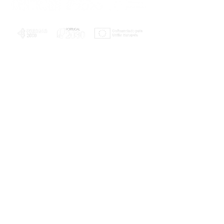
PLANOS E RELATÓRIOS
Centro de Arbitragem de Conflitos de
Consumo da Região de Coimbra
UC
EXPLORATÓRIO
Ciência Viva
Coimbra
Rotunda das Lages
Parque Verde do Mondego
3040 - 255 COIMBRA
Terça-feira a domingo
10h00-13h00 | 14h00-18h00
Coordenadas geográficas