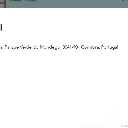
l
s, Parque Verde do Mondego, 3041-901 Coimbra, Portugal
Telefone
239 703 897
(chamada para a rede fixa nacional)
E-mail
geral@exploratorio.pt
visitas@exploratorio.pt