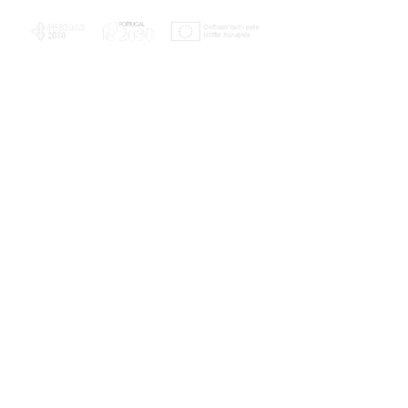
PLANOS E RELATÓRIOS
Centro de Arbitragem de Conflitos de
Consumo da Região de Coimbra
UC
EXPLORATÓRIO
Ciência Viva
Coimbra
Rotunda das Lages
Parque Verde do Mondego
3040 - 255 COIMBRA
Terça-feira a domingo
10h00-13h00 | 14h00-18h00
Coordenadas geográficas
40° 11' 49" N, 8° 25' 45" W
© 2023